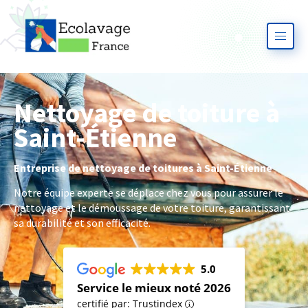
Nettoyage de toiture à
Saint-Étienne
Entreprise de nettoyage de toitures à Saint-Étienne
Notre équipe experte se déplace chez vous pour assurer le
nettoyage et le démoussage de votre toiture, garantissant
sa durabilité et son efficacité.
5.0
Service le mieux noté 2026
certifié par: Trustindex