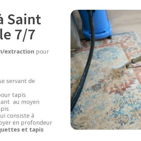
à Saint
le 7/7
on/extraction
pour
se servant de
pour tapis
ottant au moyen
apis
qui consiste à
ttoyer en profondeur
uettes et tapis