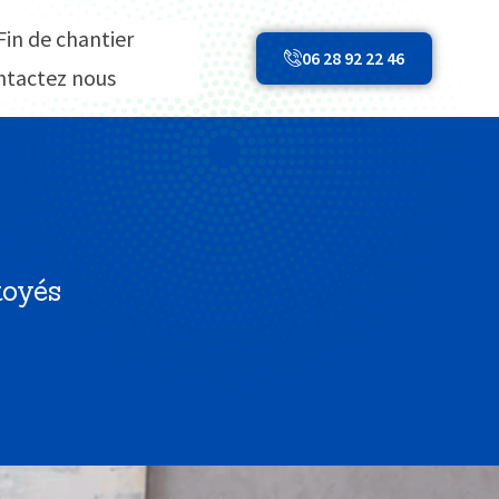
Fin de chantier
06 28 92 22 46
ntactez nous
toyés