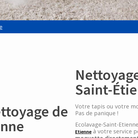
e
Nettoyage
Saint-Éti
ettoyage de
Votre tapis ou votre mo
Pas de panique !
enne
Ecolavage-Saint-Etienn
à votre service 
Etienne
moquette directement 