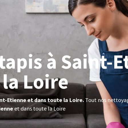
tapis à Saint-E
la Loire
nt-Etienne et dans toute la Loire.
Tout nos nettoyag
tienne
et dans toute la Loire