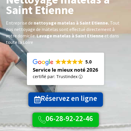
Saint Etienne
Entreprise de
n
ettoyage matelas à Saint Etienne.
Tout
nos nettoyage de matelas sont effectué directement à
votre domicile.
Lavage matelas à Saint Etienne
et dans
toute la Loire
5.0
Service le mieux noté 2026
certifié par: Trustindex
Réservez en ligne
06-28-92-22-46